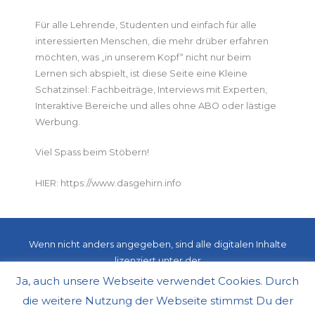
Für alle Lehrende, Studenten und einfach für alle
interessierten Menschen, die mehr drüber erfahren
möchten, was „in unserem Kopf“ nicht nur beim
Lernen sich abspielt, ist diese Seite eine Kleine
Schatzinsel: Fachbeiträge, Interviews mit Experten,
Interaktive Bereiche und alles ohne ABO oder lästige
Werbung.
Viel Spass beim Stöbern!
HIER: https://www.dasgehirn.info
Wenn nicht anders angegeben, sind alle digitalen Inhalte
lizenziert unter der
Creative Commons Namensnennung/Nicht kommerziell/Keine
Ja, auch unsere Webseite verwendet Cookies. Durch
Bearbeitung Lizenz
die weitere Nutzung der Webseite stimmst Du der