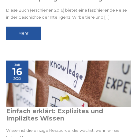
Diese Buch (erschienen 2016) bietet eine faszinierende Reise
in der Geschichte der Intelligenz: Wirbeltiere und […]
Von
Mehr
Kraken,
Tintenfischen
und
den
Juli
16
tiefen
Ursprüngen
2020
der
Intelligenz
Einfach erklärt: Explizites und
Implizites Wissen
Wissen ist die einzige Ressource, die wächst, wenn wir sie